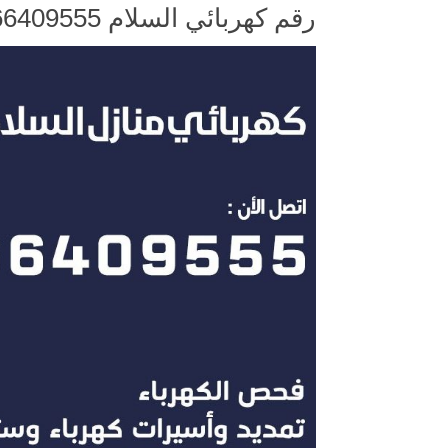
رقم كهربائي السلام 66409555 خدمة فني كهربائي منازل السلام