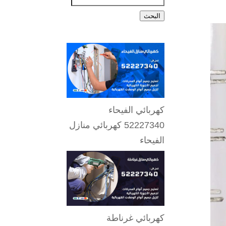
البحث
كهربائي الفيحاء
52227340 كهربائي منازل
الفيحاء
كهربائي غرناطة