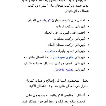
بلاك جديد وتركيب شخان ماء ( بيلر ) وتركيب
غسالات اتوماتيك,
افضل فني خدمة طوارئ
كهرباء
في العدان
كهربائي تركيب ثريات
احسن فني كهربائي في العدان
كهربائي تركيب معلقات
كهربائي تركيب سخان الماء
كهربائي تمديد وايرات
ستلايت
كهربائي
مقوي سيرفس
شبكة اتصال وانترنت
كهربائي تكييف مركزي سنترال وحدات تكييف
كهربائي
تصليح ثلاجات
.
يعمل المختصون لدينا في إصلاح و صيانة كهرباء
منازل في العدان على معالجة الأعطال الآتية :
أعطال المقابس الكهربائية : حيث يعمل على
فحصه بدقة بعد فكه و ربط أي جزء مفكك فيه.