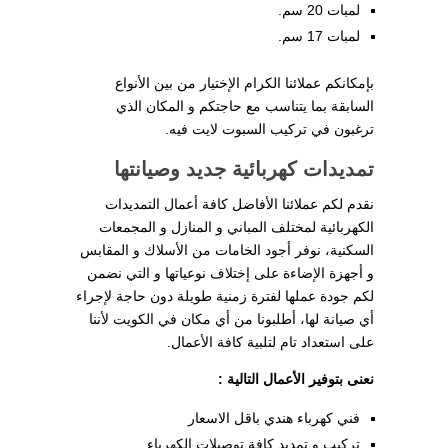
لمبات 20 سم.
لمبات 17 سم.
بإمكانكم عملائنا الكرام الإختيار من بين الأنواع
السابقة بما يتناسب مع حاجتكم و المكان الذي
ترغبون في تركيب السبوت لايت فيه.
تمديدات كهربائية جديد وصيانتها
نقدم لكم عملائنا الأفاضل كافة أعمال التمديدات
الكهربائية لمختلف المباني و المنازل و المجمعات
السكنية، نوفر أجود الخامات من الأسلاك و المقابس
و أجهزة الإضاءة على إختلاف نوعياتها و التي نضمن
لكم جودة عملها لفترة زمنية طويلة دون حاجة لإجراء
أي صيانة لها، أطلبونا من أي مكان في الكويت لأننا
على استعداد تام لتلبية كافة الأعمال.
نعنى بتوفير الأعمال التالية :
فني كهرباء هندي باقل الاسعار
تركيب و تمديد كافة توصيلات الكهرباء.