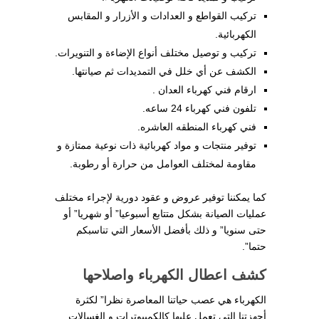
تركيب القواطع و العدادات و الأزرار و المقابس
الكهربائية.
تركيب و توصيل مختلف أنواع الإضاءة و التنويرات.
الكشف عن أي خلل في التمديدات ثم صيانتها.
ارقام فني كهرباء العدان .
تلفون فني كهرباء 24 ساعه.
فني كهرباء المنطقه العاشره.
توفير منتجات و مواد كهربائية ذات نوعية ممتازة و
مقاومة لمختلف العوامل من حرارة أو رطوبة.
كما يمكننا توفير عروض و عقود دورية لإجراء مختلف
عمليات الصيانة بشكل متتابع أسبوعيا” أو شهريا” أو
حتى سنويا” و ذلك بأفضل الأسعار التي تناسبكم
حتما”.
كشف اعطال الكهرباء واصلاحها
الكهرباء هي عصب حياتنا المعاصرة نظرا” لكثرة
أجهزتنا التي تعمل عليها كالكمبيوترات و الغسالات