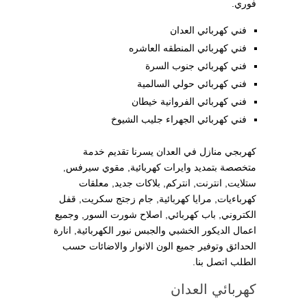
فوري.
فني كهربائي العدان
فني كهربائي المنطقه العاشره
فني كهربائي جنوب السرة
فني كهربائي حولي السالمية
فني كهربائي الفروانية خيطان
فني كهربائي الجهراء جليب الشيوخ
كهربجي منازل في العدان يسرنا تقديم خدمة
متخصصة بتمديد وايرات كهربائية, مقوي سيرفس,
ستلايت, انترنت, انتركم, بلاكات جديد, معلقات
كهرباءيات, مرايا كهربائية, جام زجتج سكريت, قفل
الكتروني, باب كهربائي, اصلاح شورت السور, وجميع
اعمال الديكور الخشبي والجبس نبور الكهربائية, انارة
الحدائق وتوفير جميع الون الانوار والاضائات حسب
الطلب اتصل بنا.
كهربائي العدان