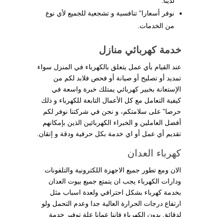
لدينا.
نوفر أسعارا” تنافسية و تشجعية للجميع لأي نوع
من الخدمات.
خدمة كهربائي منازل
عند القيام بأي عمل يتعلق بالكهرباء في المنزل سواء
تمديد أو تصليح أو صيانة أو فحص فلابد لكم من
الإستعانة بخبير كهربائي يمتلك خبرة واسعة في
كيفية التعامل مع كل الأعمال التابعة للكهرباء و ذلك
حرصا” على سلامتكم، و نحن في شركتنا نوفر لكم
أفضل العاملين و الخبراء الكهربائين الذين بإمكانهم
تقديم أي عمل أو اي خدمة بكل حرفية ودقة و إتقان.
كهرباء العدان
الان ومع تطور جميع الاجهزة اللكترونية والتلفونات
ودارات الكهرباء يجب ان يتمتع جميع بيوت العدان
بخدمة كهرباء بشكل احترافي ولعدة اسباب مثل
ارتفاع درجات الحرارة العالية جدا وعدم التحمل ولو
لدقائق بدون الكهرباء فاننا عمانا علة توفير خدمة