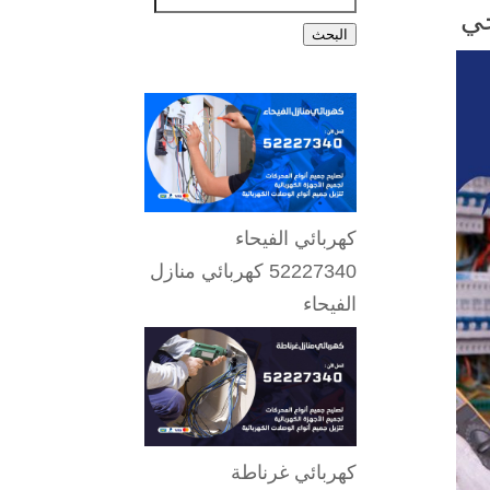
البحث
كهربائي الفيحاء
52227340 كهربائي منازل
الفيحاء
كهربائي غرناطة