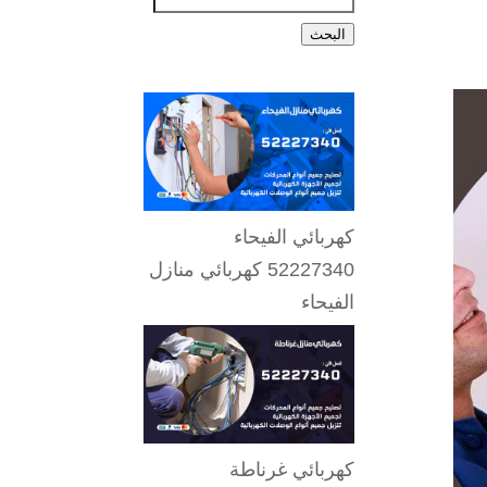
البحث
كهربائي الفيحاء
52227340 كهربائي منازل
الفيحاء
كهربائي غرناطة