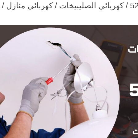
كهربائي الصليبيخات / 52227340 / كهربائي الصليبيخات / كهربائي منازل /