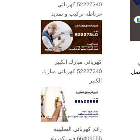
52227340 كهربائي
غرناطه تركيب و تمديد
كهربائي مبارك الكبير
52227340 كهربائي مبارك
تصل
الكبير
رقم كهربائي الصليبية
66409555 فني كهرباء