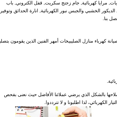
ءيات, مرايا كهربائية, جام زجتج سكريت, قفل الكتروني, باب
ديكور الخشبي والجبس نبور الكهربائية, انارة الحدائق وتوفير
ل بنا.
نة كهرباء منازل الصليبيخات أمهر الفنين الذين يقومون بتصلي
ائية.
إصلاحها بالشكل الذي يرضي عملائنا الأفاضل حيث نعنى بفحص
ار الكهربائي، لذا اطلبونا و لا تترددوا.