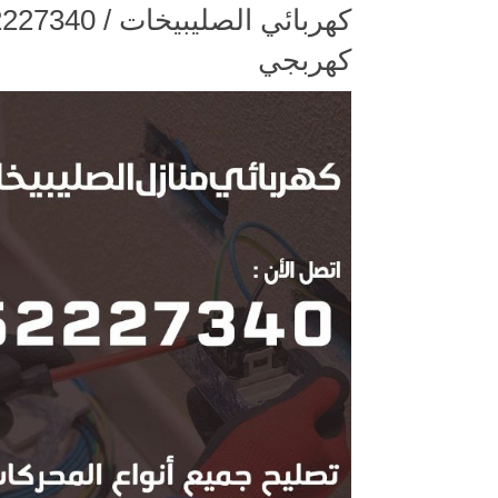
كهربجي