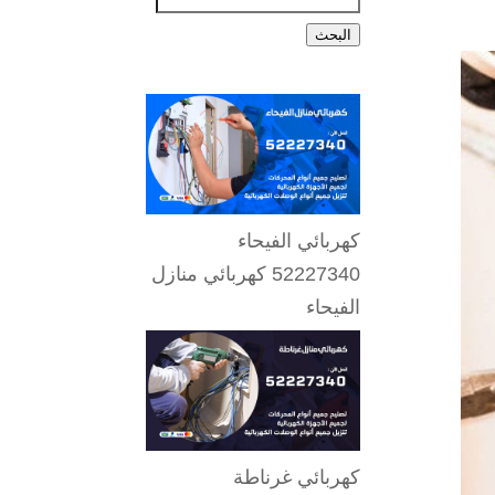
البحث
كهربائي الفيحاء
52227340 كهربائي منازل
الفيحاء
كهربائي غرناطة