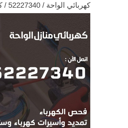
كهربائي الواحة / 52227340 / كهربائي الواحة / كهربائي منازل / كهربجي