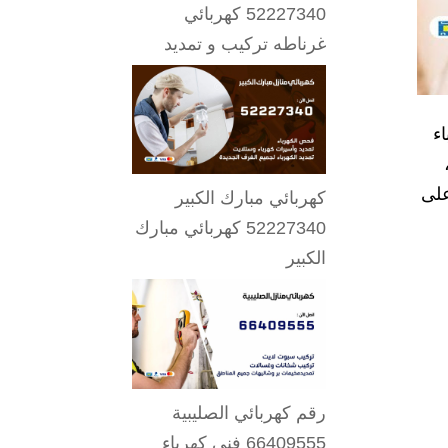
52227340 كهربائي
غرناطه تركيب و تمديد
ء
على
كهربائي مبارك الكبير
52227340 كهربائي مبارك
الكبير
رقم كهربائي الصليبية
66409555 فني كهرباء