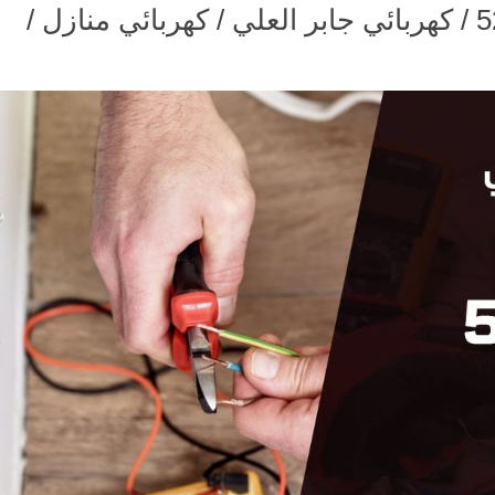
كهربائي جابر العلي / 52227340 / كهربائي جابر العلي / كهربائي منازل /