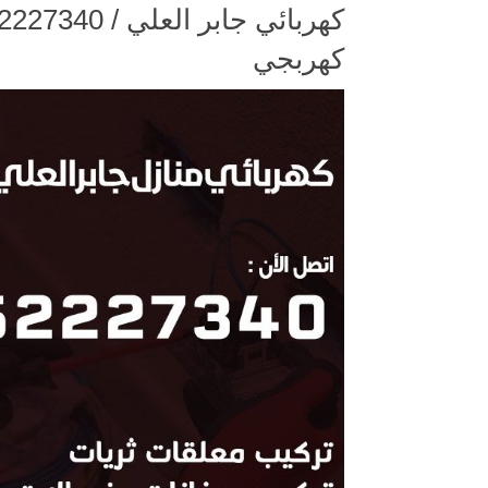
كهربجي