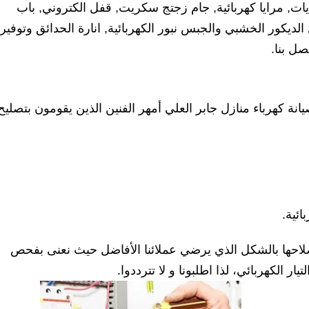
ءيات, مرايا كهربائية, جام زجتج سكريت, قفل الكتروني, باب
ديكور الخشبي والجبس نبور الكهربائية, انارة الحدائق وتوفير
ل بنا.
ة كهرباء منازل جابر العلي أمهر الفنين الذين يقومون بتصليح
ائية.
إصلاحها بالشكل الذي يرضي عملائنا الأفاضل حيث نعنى بفحص
ار الكهربائي، لذا اطلبونا و لا تترددوا.