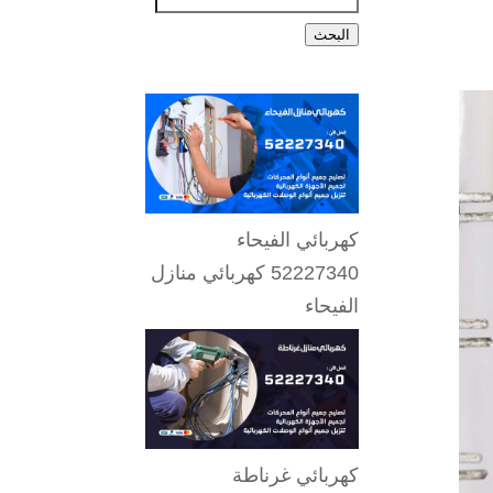
البحث
كهربائي الفيحاء
52227340 كهربائي منازل
الفيحاء
كهربائي غرناطة