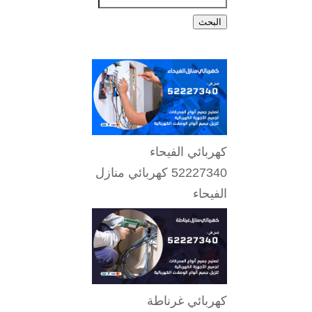
البحث
كهربائي الفيحاء
52227340 كهربائي منازل
الفيحاء
كهربائي غرناطة