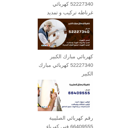
52227340 كهربائي
غرناطه تركيب و تمديد
كهربائي مبارك الكبير
52227340 كهربائي مبارك
الكبير
رقم كهربائي الصليبية
66409555 فني كهرباء