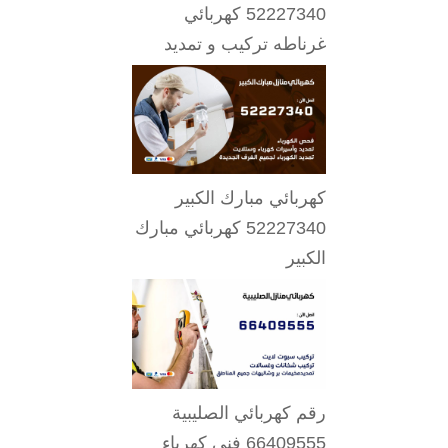
52227340 كهربائي
غرناطه تركيب و تمديد
كهربائي مبارك الكبير
52227340 كهربائي مبارك
الكبير
رقم كهربائي الصليبية
66409555 فني كهرباء