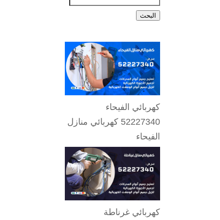
البحث
كهربائي الفيحاء
52227340 كهربائي منازل
الفيحاء
كهربائي غرناطة