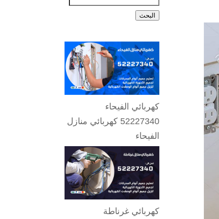
البحث
كهربائي الفيحاء
52227340 كهربائي منازل
الفيحاء
كهربائي غرناطة