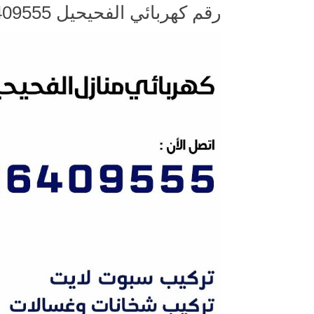
رقم كهربائي الفحيحيل 66409555 خدمة فني كهربائي منازل الفحيحيل