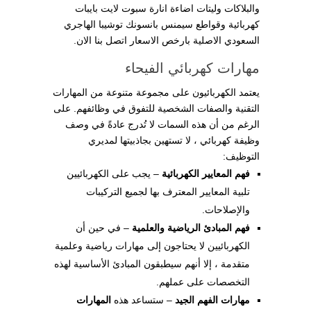
والبلاكات وليتات اضاءة انارة سبوت لايت بايبات
كهربائية وقواطع سيمنس بانسونك توشيبا الهاجري
السعودي الاصلية بارخص الاسعار اتصل بنا الان.
مهارات كهربائي الفيحاء
يعتمد الكهربائيون على مجموعة متنوعة من المهارات
التقنية والصفات الشخصية للتفوق في وظائفهم. على
الرغم من أن هذه السمات لا تُدرج عادةً في وصف
وظيفة كهربائي ، لا تستهين بجاذبيتها لمديري
التوظيف:
فهم المعايير الكهربائية
– يجب على الكهربائيين
تلبية المعايير المعترف بها لجميع التركيبات
والإصلاحات.
فهم المبادئ الرياضية والعلمية
– في حين أن
الكهربائيين لا يحتاجون إلى مهارات رياضية وعلمية
متقدمة ، إلا أنهم سيطبقون المبادئ الأساسية لهذه
التخصصات على عملهم.
مهارات الفهم الجيد
– ستساعد هذه
المهارات