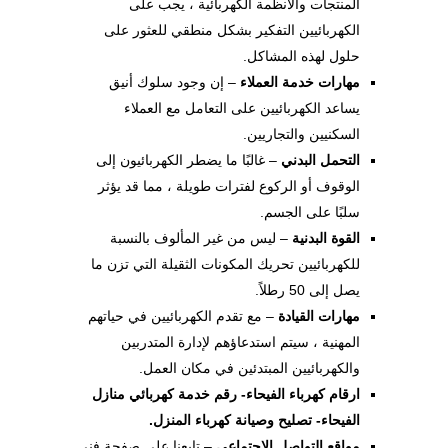
المنتجات والأنظمة الكهربائية ، يجب على
الكهربائيين التفكير بشكل منطقي للعثور على
حلول لهذه المشاكل.
مهارات خدمة العملاء
– إن وجود سلوك أنيق
يساعد الكهربائيين على التعامل مع العملاء
السكنيين والتجاريين.
التحمل البدني
– غالبًا ما يضطر الكهربائيون إلى
الوقوف أو الركوع لفترات طويلة ، مما قد يؤثر
سلبًا على الجسم.
القوة البدنية
– ليس من غير المألوف بالنسبة
للكهربائيين تحريك المكونات الثقيلة التي تزن ما
يصل إلى 50 رطلاً.
مهارات القيادة
– مع تقدم الكهربائيين في حياتهم
المهنية ، سيتم استدعاؤهم لإدارة المتدربين
والكهربائيين المبتدئين في مكان العمل.
ارقام كهرباء الفيحاء- رقم خدمة كهربائي منازل
الفيحاء- تصليح وصيانة كهرباء المنزل.
مواقع التواصل الاجتماعي
– تابعنا على صفحة فني